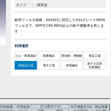
タイプ
：
標準形
欧州フィルタ規格：EN1822に対応したH14グレードHEPA
フィルタで、MPPSで99.995%以上の粒子捕集率を有しま
す
利用場所
ビル・商業施設
医療施設
美術館・博物館
食品工場
原子力災害
医薬品工場
電子工場
発電施設
対策施設