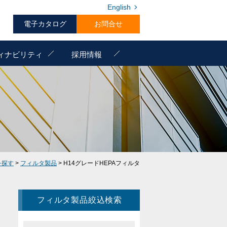
English
電子カタログ
お問合せ
ィナビリティ
採用情報
を探す
>
フィルタ製品
> H14グレードHEPAフィルタ
フィルタ製品絞込検索