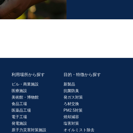
利用場所から探す
目的・特徴から探す
ビル・商業施設
新製品
医療施設
抗菌防臭
美術館・博物館
発ガス対策
食品工場
ろ材交換
医薬品工場
PM2.5対策
電子工場
焼却減容
発電施設
塩害対策
原子力災害対策施設
オイルミスト除去