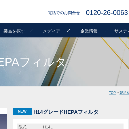
0120-26-0063
電話でのお問合せ
製品を探す
メディア
企業情報
サステ
EPAフィルタ
TOP
>
製品
NEW
H14グレードHEPAフィルタ
型式
：
H14L