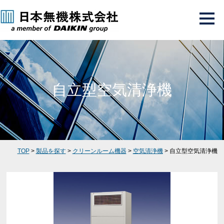
自立型空気清浄機
TOP
>
製品を探す
>
クリーンルーム機器
>
空気清浄機
> 自立型空気清浄機