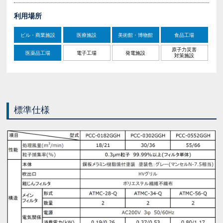
利用場所
ビル・商業施設
医療施設
美術館・博物館
食品工場
原子力災害
医薬品工場
電子工場
発電施設
対策施設
標準仕様