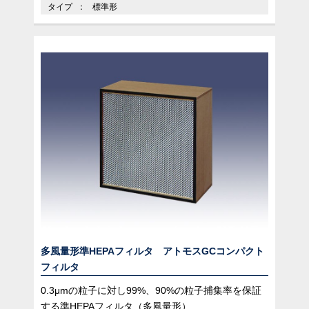
タイプ
標準形
多風量形準HEPAフィルタ アトモスGCコンパクト
フィルタ
0.3μmの粒子に対し99%、90%の粒子捕集率を保証
する準HEPAフィルタ（多風量形）