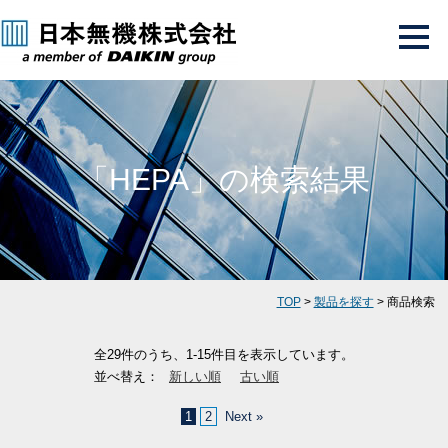
「HEPA」の検索結果
TOP
>
製品を探す
> 商品検索
全29件のうち、1-15件目を表示しています。
並べ替え：
新しい順
古い順
1
2
Next »