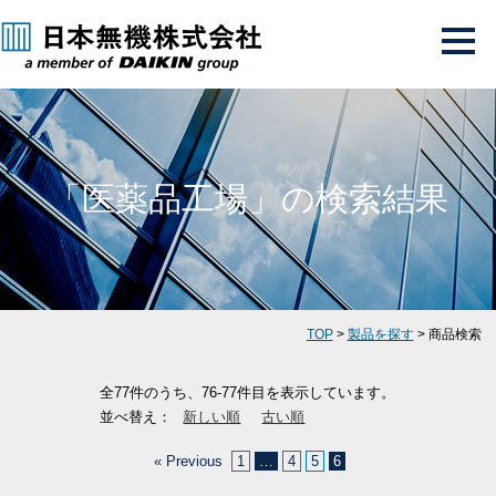
「医薬品工場」の検索結果
TOP
>
製品を探す
> 商品検索
全77件のうち、76-77件目を表示しています。
並べ替え：
新しい順
古い順
« Previous
1
…
4
5
6