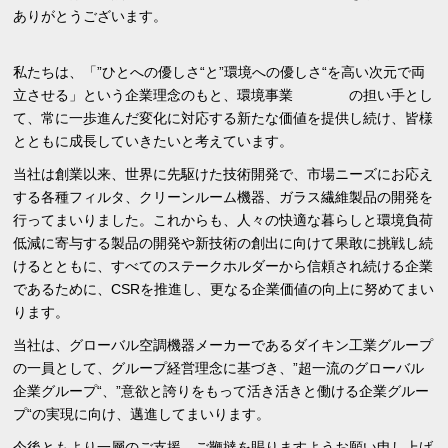
ありがとうございます。
私たちは、「”ひとへの優しさ“と”環境への優しさ“を高い次元で両
立させる」という企業理念のもと、環境事業 の担い手とし
て、常に一歩進んだ変化に対応する新たな価値を提供し続け、皆様
とともに成長していきたいと考えています。
当社は創業以来、世界に先駆けた技術開発で、市場ニーズにお応え
する各種フィルタ、クリーンルーム機器、ガラス繊維製品の開発を
行ってまいりました。これからも、人々の快適な暮らしと環境負荷
低減に寄与する製品の開発や新技術の創出に向けて果敢に挑戦し続
けるとともに、すべてのステークホルダーから信頼され続ける企業
であるために、CSRを推進し、更なる企業価値の向上に努めてまい
ります。
当社は、グローバル空調機器メーカーであるダイキン工業グループ
の一員として、グループ経営理念に基づき、”超一流のグローバル
企業グループ“、”意欲と誇りをもって活き活きと働ける企業グルー
プ“の実現に向け、邁進してまいります。
今後ともより一層のご支援、ご鞭撻を賜りますようお願い申し上げ