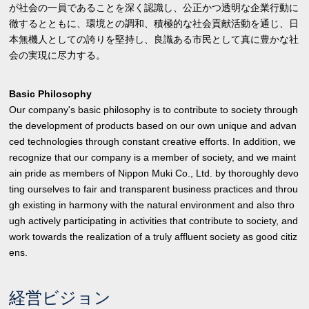
が社会の一員であることを深く認識し、公正かつ透明な企業行動に
徹するとともに、環境との調和、積極的な社会貢献活動を通じ、日
本無機人としての誇りを堅持し、良識ある市民として真に豊かな社
会の実現に尽力する。
Basic Philosophy
Our company's basic philosophy is to contribute to society through
the development of products based on our own unique and advan
ced technologies through constant creative efforts. In addition, we
recognize that our company is a member of society, and we maint
ain pride as members of Nippon Muki Co., Ltd. by thoroughly devo
ting ourselves to fair and transparent business practices and throu
gh existing in harmony with the natural environment and also thro
ugh actively participating in activities that contribute to society, and
work towards the realization of a truly affluent society as good citiz
ens.
経営ビジョン