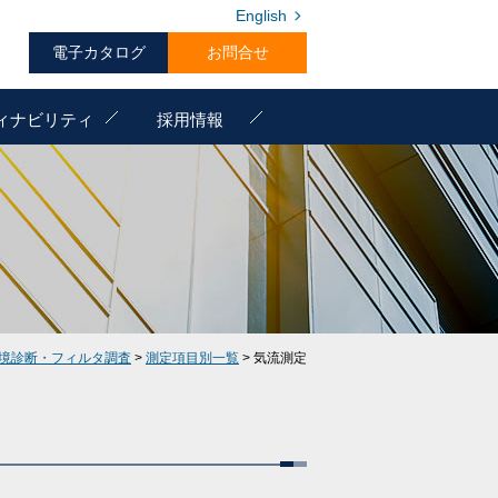
English
電子カタログ
お問合せ
ィナビリティ
採用情報
境診断・フィルタ調査
>
測定項目別一覧
> 気流測定