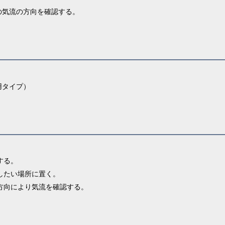
の気流の方向を確認する。
用タイプ）
する。
したい場所に置く。
方向により気流を確認する。