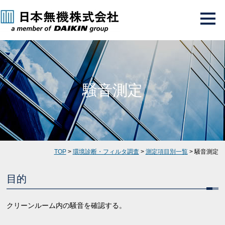
騒音測定
TOP
>
環境診断・フィルタ調査
>
測定項目別一覧
> 騒音測定
目的
クリーンルーム内の騒音を確認する。