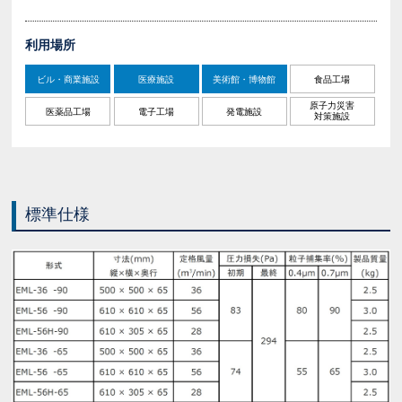
利用場所
ビル・商業施設
医療施設
美術館・博物館
食品工場
原子力災害
医薬品工場
電子工場
発電施設
対策施設
標準仕様