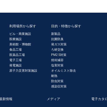
利用場所から探す
目的・特徴から探す
ビル・商業施設
新製品
医療施設
抗菌防臭
美術館・博物館
発ガス対策
食品工場
ろ材交換
医薬品工場
PM2.5対策
電子工場
焼却減容
発電施設
塩害対策
原子力災害対策施設
オイルミスト除去
耐熱
防虫対策
感染症対策
最新情報
メディア
電子カタ