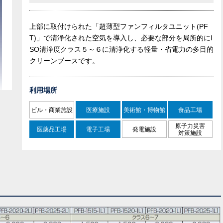
上部に取付けられた「超薄型ファンフィルタユニット(PF
T)」で清浄化された空気を導入し、必要な部分を局所的にI
SO清浄度クラス５～６に清浄化する軽量・省電力の多目的
クリーンブースです。
利用場所
ビル・商業施設
医療施設
美術館・博物館
食品工場
原子力災害
医薬品工場
電子工場
発電施設
対策施設