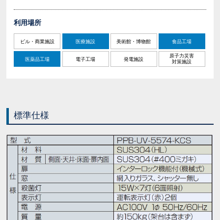
利用場所
ビル・商業施設
医療施設
美術館・博物館
食品工場
原子力災害
医薬品工場
電子工場
発電施設
対策施設
標準仕様