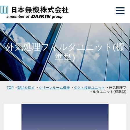
外気処理フィルタユニット(標
準型)
TOP
>
製品を探す
>
クリーンルーム機器
>
ダクト接続ユニット
> 外気処理フ
ィルタユニット(標準型)