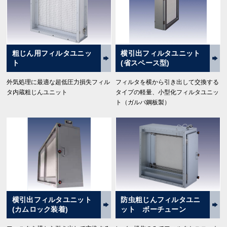
粗じん用フィルタユニッ
横引出フィルタユニット
ト
(省スペース型)
外気処理に最適な超低圧力損失フィル
フィルタを横から引き出して交換する
タ内蔵粗じんユニット
タイプの軽量、小型化フィルタユニッ
ト（ガルバ鋼板製）
横引出フィルタユニット
防虫粗じんフィルタユニ
(カムロック装着)
ット ボーチューン