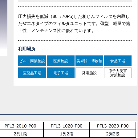
圧力損失を低減（88→70Pa)した粗じんフィルタを内蔵し
た省エネタイプのフィルタユニットです。薄型、軽量で施
工性、メンテナンス性に優れています。
利用場所
ビル・商業施設
医療施設
美術館・博物館
食品工場
原子力災害
医薬品工場
電子工場
発電施設
対策施設