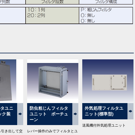
ルタユニ
防虫粗じんフィルタ
外気処理フィルタユ
ック装
ユニット ボーチュ
ニット(標準型)
ーン
送風機付外気処理ユニット
ら引き出して交
レバー操作のみでフィルタとユ