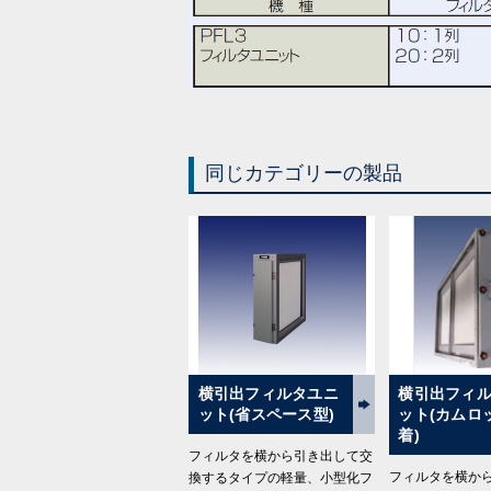
同じカテゴリーの製品
横引出フィルタユニ
横引出フィ
ット(省スペース型)
ット(カムロ
着)
フィルタを横から引き出して交
フィルタを横か
換するタイプの軽量、小型化フ