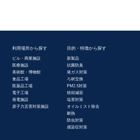
利用場所から探す
目的・特徴から探す
ビル・商業施設
新製品
医療施設
抗菌防臭
美術館・博物館
発ガス対策
食品工場
ろ材交換
医薬品工場
PM2.5対策
電子工場
焼却減容
発電施設
塩害対策
原子力災害対策施設
オイルミスト除去
耐熱
防虫対策
感染症対策