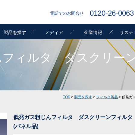
0120-26-0063
電話でのお問合せ
製品を探す
メディア
企業情報
サステ
んフィルタ ダスクリーン
TOP
>
製品を探す
>
フィルタ製品
> 低発ガ
低発ガス粗じんフィルタ ダスクリーンフィルタ
(パネル品)