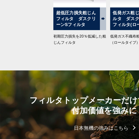
超低圧力損失粗じん
低発ガス粗
フィルタ ダスクリ
ルタ ダス
ーンSフィルタ
フィルタ(ロ
初期圧力損失を20％低減した粗
低発ガス不織布
じんフィルタ
（ロールタイプ
フィルタトップメーカーだけ
付加価値を強みに
日本無機の強みはこちら