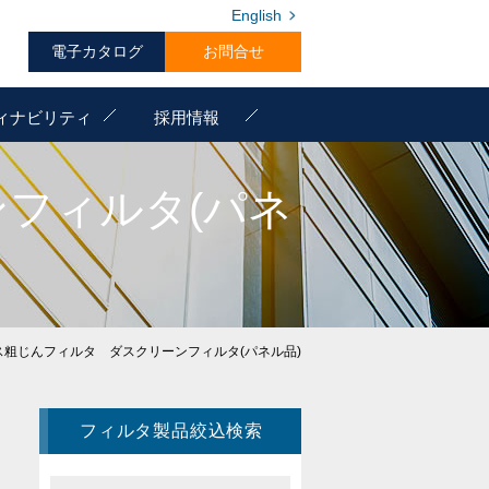
English
電子カタログ
お問合せ
ィナビリティ
採用情報
フィルタ(パネ
ス粗じんフィルタ ダスクリーンフィルタ(パネル品)
フィルタ製品絞込検索