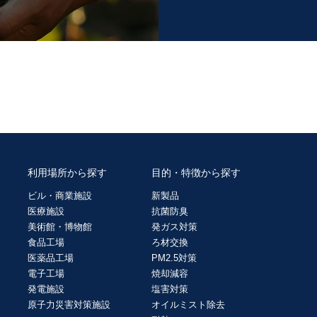
利用場所から探す
目的・特徴から探す
ビル・商業施設
新製品
医療施設
抗菌防臭
美術館・博物館
発ガス対策
食品工場
ろ材交換
医薬品工場
PM2.5対策
電子工場
焼却減容
発電施設
塩害対策
原子力災害対策施設
オイルミスト除去