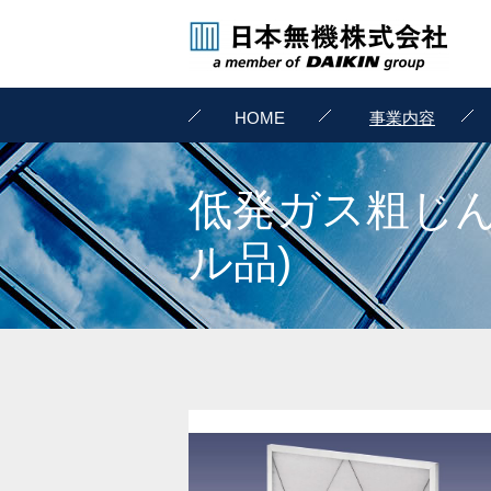
HOME
事業内容
低発ガス粗じ
ル品)