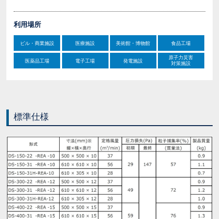
利用場所
ビル・商業施設
医療施設
美術館・博物館
食品工場
原子力災害
医薬品工場
電子工場
発電施設
対策施設
標準仕様