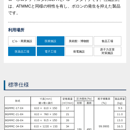
は、ATMMCと同様の特性を有し、ボロンの発生を抑えた製品
です。
利用場所
ビル・商業施設
医療施設
美術館・博物館
食品工場
原子力災害
医薬品工場
電子工場
発電施設
対策施設
標準仕様