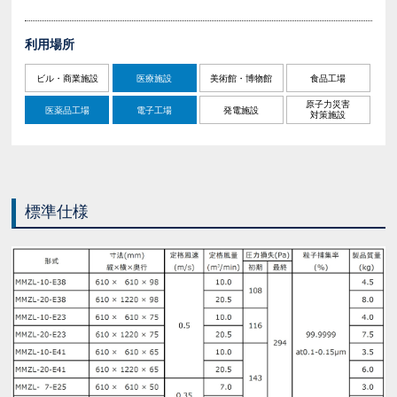
利用場所
ビル・商業施設
医療施設
美術館・博物館
食品工場
原子力災害
医薬品工場
電子工場
発電施設
対策施設
標準仕様