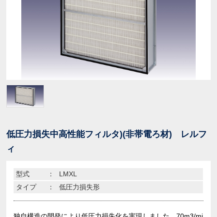
低圧力損失中高性能フィルタ)(非帯電ろ材) レルフ
ィ
型式
：
LMXL
タイプ
：
低圧力損失形
独自構造の開発により低圧力損失化を実現しました。70m3/mi