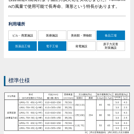
nの風量で使用可能で長寿命、薄形という特長があります。
利用場所
ビル・商業施設
医療施設
美術館・博物館
食品工場
原子力災害
医薬品工場
電子工場
発電施設
対策施設
標準仕様