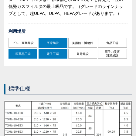
低発ガスフィルタの最上級品です。（グレードのラインナッ
プとして、超ULPA、ULPA、HEPAグレードがあります。）
利用場所
ビル・商業施設
医療施設
美術館・博物館
食品工場
原子力災害
医薬品工場
電子工場
発電施設
対策施設
標準仕様