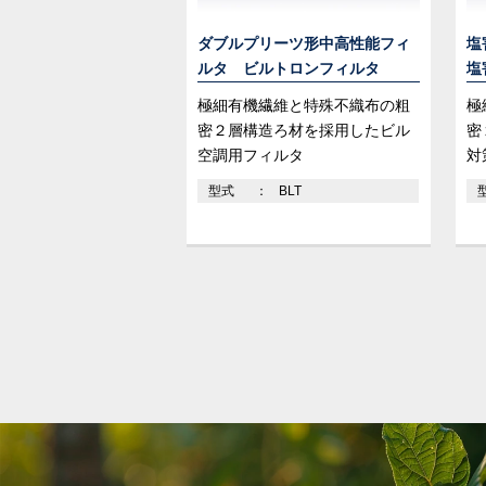
ダブルプリーツ形中高性能フィ
塩
ルタ ビルトロンフィルタ
塩
極細有機繊維と特殊不織布の粗
極
密２層構造ろ材を採用したビル
密
空調用フィルタ
対
型式
BLT