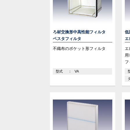
ろ材交換形中高性能フィルタ
低
ベスタフィルタ
エ
不織布のポケット形フィルタ
エ
用
フ
型式
VA