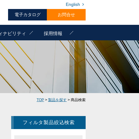
English
電子カタログ
お問合せ
ィナビリティ
採用情報
TOP
>
製品を探す
> 商品検索
フィルタ製品絞込検索