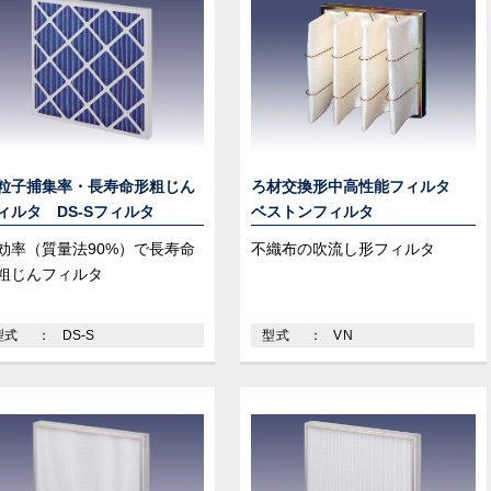
粒子捕集率・長寿命形粗じん
ろ材交換形中高性能フィルタ
ィルタ DS-Sフィルタ
ベストンフィルタ
効率（質量法90%）で長寿命
不織布の吹流し形フィルタ
粗じんフィルタ
型式
DS-S
型式
VN