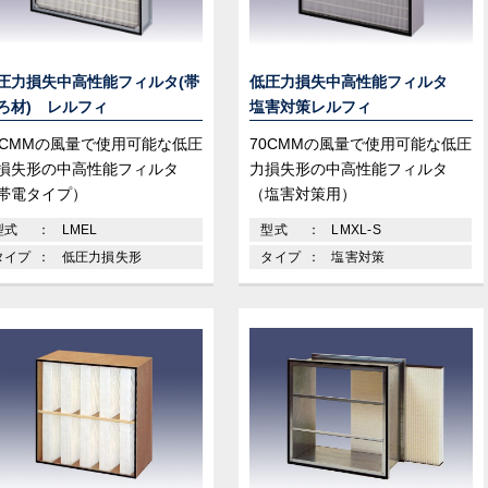
圧力損失中高性能フィルタ(帯
低圧力損失中高性能フィルタ
ろ材) レルフィ
塩害対策レルフィ
0CMMの風量で使用可能な低圧
70CMMの風量で使用可能な低圧
損失形の中高性能フィルタ
力損失形の中高性能フィルタ
帯電タイプ）
（塩害対策用）
型式
LMEL
型式
LMXL-S
タイプ
低圧力損失形
タイプ
塩害対策