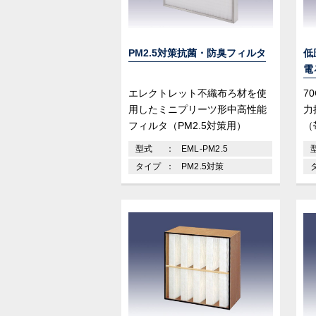
PM2.5対策抗菌・防臭フィルタ
低
電
エレクトレット不織布ろ材を使
7
用したミニプリーツ形中高性能
力
フィルタ（PM2.5対策用）
（
型式
EML-PM2.5
タイプ
PM2.5対策