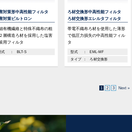
害対策形中高性能フィルタ
ろ材交換形中高性能フィルタ
害対策ビルトロン
ろ材交換形エレルタフィルタ
細有機繊維と特殊不織布の粗
帯電不織布ろ材を使用した薄形
２層構造ろ材を採用した塩害
で低圧力損失の中高性能フィル
策用フィルタ
タ
型式
BLT-S
型式
EML-MF
タイプ
ろ材交換形
1
2
3
Next »