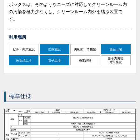
ボックスは、そのようなニーズに対応してクリーンルーム内
の汚染を極力少なくし、クリーンルーム内外を結ぶ装置で
す。
利用場所
ビル・商業施設
医療施設
美術館・博物館
食品工場
原子力災害
医薬品工場
電子工場
発電施設
対策施設
標準仕様