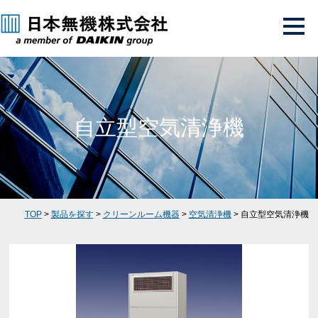
自立型空気清浄機
TOP
>
製品を探す
>
クリーンルーム機器
>
空気清浄機
> 自立型空気清浄機