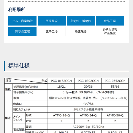
利用場所
ビル・商業施設
医療施設
美術館・博物館
食品工場
原子力災害
医薬品工場
電子工場
発電施設
対策施設
標準仕様