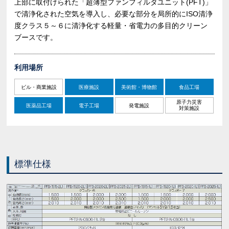
上部に取付けられた「超薄型ファンフィルタユニット(PFT)」
で清浄化された空気を導入し、必要な部分を局所的にISO清浄
度クラス５～６に清浄化する軽量・省電力の多目的クリーン
ブースです。
利用場所
ビル・商業施設
医療施設
美術館・博物館
食品工場
原子力災害
医薬品工場
電子工場
発電施設
対策施設
標準仕様