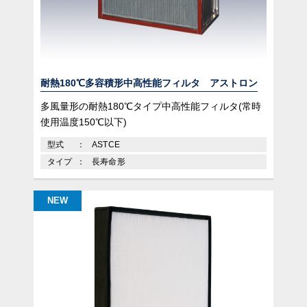
耐熱180℃多容積形中高性能フィルタ アストロン
多風量形の耐熱180℃タイプ中高性能フィルタ(常時
使用温度150℃以下)
型式
ASTCE
タイプ
長寿命形
NEW