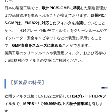
した。
日本の製薬工場では、
欧州PIC/S-GMPに準拠
した製造管理お
よび品質管理を求められることが増えております。
欧州PIC/
S-GMPは、EN1822に対応したフィルタを推奨
していること
から、「H14グレードHEPAフィルタ」をクリーンルームやア
イソレータ・安全キャビネットなどの装置に採用すること
で、
GMP
査察をスムーズに進める
ことができます。
製薬工場のクリーンルームや装置用フィルタ、および既存の
JIS規格対応フィルタの交換にご検討ください。
【新製品の特長】
欧州フィルタ規格：EN1822に対応した
H14
グレードHEPAフ
※１
ィルタ
で、
MPPS
で
99.995%
以上の粒子捕集率
を有しま
す。