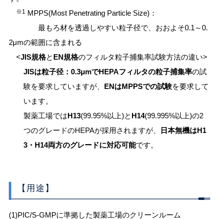
※1
MPPS(Most Penetrating Particle Size)：
最もろ材を透過しやすい粒子径で、おおよそ0.1～0.
2μmの範囲に含まれる
<
JIS
規格
と
EN
規格
のフィルタ粒子捕集率試験方法の違い>
JISは粒子径：0.3μmでHEPAフィルタの粒子捕集率
の試
験を要求していますが、
ENはMPPSでの試験
を要求して
います。
製薬工場では
H13
(99.95%以上)と
H14
(99.995%以上)の2
つのグレードのHEPAが採用されますが、
日本無機はH1
3・H14両方のグレードに対応可能
です。
【用途】
(1)PIC/S-GMPに準拠した製薬工場のクリーンルーム