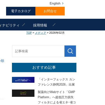
English
電子カタログ
お問合せ
ィナビリティ
採用情報
TOP
>
メディア
> 2026年02月
い順
おすすめ記事
「インターフェックス カン
ファレンス静岡2026」出展
製薬向けWebサイト「GMP
Platform」へ超低圧力損失
フィルタによる省エネ･省コ