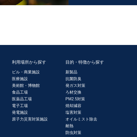
利用場所から探す
目的・特徴から探す
ビル・商業施設
新製品
医療施設
抗菌防臭
美術館・博物館
発ガス対策
食品工場
ろ材交換
医薬品工場
PM2.5対策
電子工場
焼却減容
発電施設
塩害対策
原子力災害対策施設
オイルミスト除去
耐熱
防虫対策