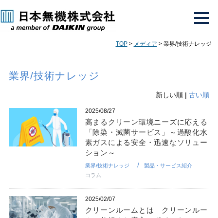
TOP
>
メディア
> 業界/技術ナレッジ
業界/技術ナレッジ
新しい順 |
古い順
2025/08/27
高まるクリーン環境ニーズに応える
「除染・滅菌サービス」～過酸化水
素ガスによる安全・迅速なソリュー
ション～
業界/技術ナレッジ
製品・サービス紹介
コラム
2025/02/07
クリーンルームとは クリーンルー