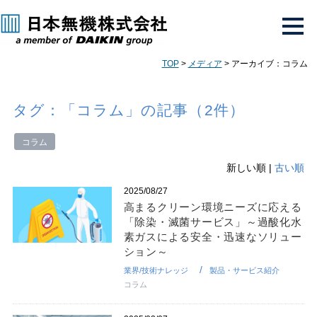
TOP
>
メディア
> アーカイブ：コラム
タグ：「コラム」の記事（2件）
コラム
新しい順 |
古い順
2025/08/27
高まるクリーン環境ニーズに応える
「除染・滅菌サービス」～過酸化水
素ガスによる安全・迅速なソリュー
ション～
業界/技術ナレッジ
製品・サービス紹介
コラム