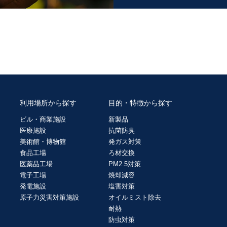
利用場所から探す
目的・特徴から探す
ビル・商業施設
新製品
医療施設
抗菌防臭
美術館・博物館
発ガス対策
食品工場
ろ材交換
医薬品工場
PM2.5対策
電子工場
焼却減容
発電施設
塩害対策
原子力災害対策施設
オイルミスト除去
耐熱
防虫対策