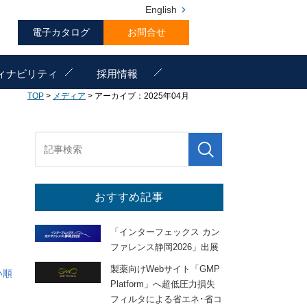
English
電子カタログ
お問合せ
ィナビリティ
採用情報
TOP
>
メディア
> アーカイブ：2025年04月
おすすめ記事
「インターフェックス カン
ファレンス静岡2026」出展
製薬向けWebサイト「GMP
い順
Platform」へ超低圧力損失
フィルタによる省エネ･省コ