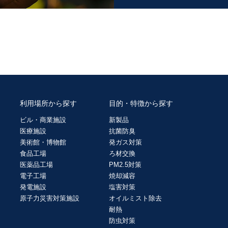
利用場所から探す
目的・特徴から探す
ビル・商業施設
新製品
医療施設
抗菌防臭
美術館・博物館
発ガス対策
食品工場
ろ材交換
医薬品工場
PM2.5対策
電子工場
焼却減容
発電施設
塩害対策
原子力災害対策施設
オイルミスト除去
耐熱
防虫対策