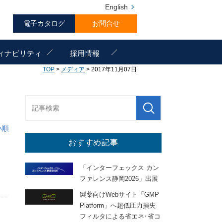
English
電子カタログ
お問合せ
ィナビリティ
採用情報
TOP
>
メディア
> 2017年11月07日
い順
おすすめ記事
「インターフェックス カン
ファレンス静岡2026」出展
製薬向けWebサイト「GMP
Platform」へ超低圧力損失
フィルタによる省エネ･省コ