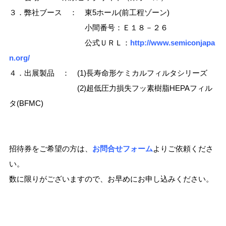
３．弊社ブース ： 東5ホール(前工程ゾーン)
小間番号：Ｅ１８－２６
公式ＵＲＬ：
http://www.semiconjapa
n.org/
４．出展製品 ： (1)長寿命形ケミカルフィルタシリーズ
(2)
超低圧力損失フッ素樹脂HEPAフィル
タ(BFMC)
招待券をご希望の方は、
お問合せフォーム
よりご依頼くださ
い。
数に限りがございますので、お早めにお申し込みください。