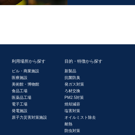
利用場所から探す
目的・特徴から探す
ビル・商業施設
新製品
医療施設
抗菌防臭
美術館・博物館
発ガス対策
食品工場
ろ材交換
医薬品工場
PM2.5対策
電子工場
焼却減容
発電施設
塩害対策
原子力災害対策施設
オイルミスト除去
耐熱
防虫対策