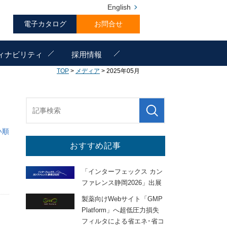
English
電子カタログ
お問合せ
ィナビリティ
採用情報
TOP
>
メディア
> 2025年05月
い順
おすすめ記事
「インターフェックス カン
ファレンス静岡2026」出展
製薬向けWebサイト「GMP
Platform」へ超低圧力損失
フィルタによる省エネ･省コ