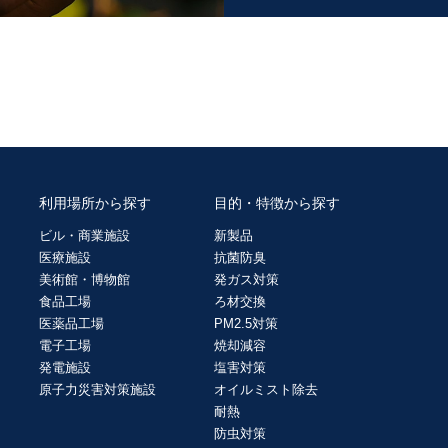
利用場所から探す
目的・特徴から探す
ビル・商業施設
新製品
医療施設
抗菌防臭
美術館・博物館
発ガス対策
食品工場
ろ材交換
医薬品工場
PM2.5対策
電子工場
焼却減容
発電施設
塩害対策
原子力災害対策施設
オイルミスト除去
耐熱
防虫対策