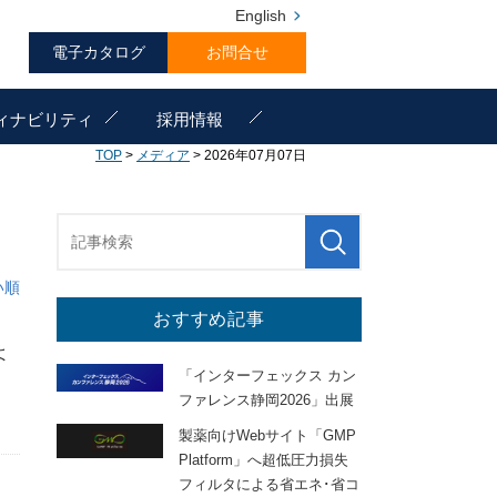
English
電子カタログ
お問合せ
ィナビリティ
採用情報
TOP
>
メディア
> 2026年07月07日
い順
おすすめ記事
よ
「インターフェックス カン
ファレンス静岡2026」出展
製薬向けWebサイト「GMP
Platform」へ超低圧力損失
フィルタによる省エネ･省コ