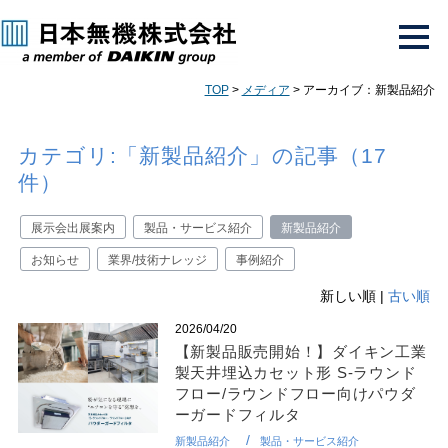
TOP
>
メディア
> アーカイブ：新製品紹介
カテゴリ:「新製品紹介」の記事（17
件）
展示会出展案内
製品・サービス紹介
新製品紹介
お知らせ
業界/技術ナレッジ
事例紹介
新しい順 |
古い順
2026/04/20
【新製品販売開始！】ダイキン工業
製天井埋込カセット形 S-ラウンド
フロー/ラウンドフロー向けパウダ
ーガードフィルタ
新製品紹介
製品・サービス紹介